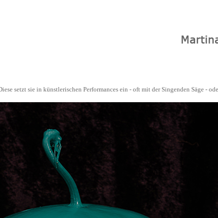
Diese setzt sie in künstlerischen Performances ein - oft mit der Singenden Säge - ode